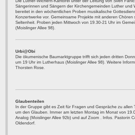
Die Luther-Wichern-Kantorei unter der Leitung von Sven Fanic
Sängerinnen und Sängern der Kirchengemeinden Luther und W
bereitet in den wöchentlichen Proben musikalische Gottesdien
Konzertwerke vor. Gemeinsame Projekte mit anderen Chören s
Seltenheit. Proben jeden Mittwoch von 19.30-21 Uhr im Geme
(Moislinger Allee 98).
Urbi@Obi
Die ökumenische Baumarktgruppe trifft sich jeden dritten Don
um 19 Uhr im Lutherhaus (Moislinger Allee 98). Weitere Inform
Thorsten Rose.
Glaubenteilen
In der Gruppe gibt es Zeit für Fragen und Gespräche zu alle
um den Glauben. Immer am letzten Montag im Monat von 19.0
Analog (Moislinger Allee 92b) und auf Zoom . Infos. Pastorin 
Oldendorf.