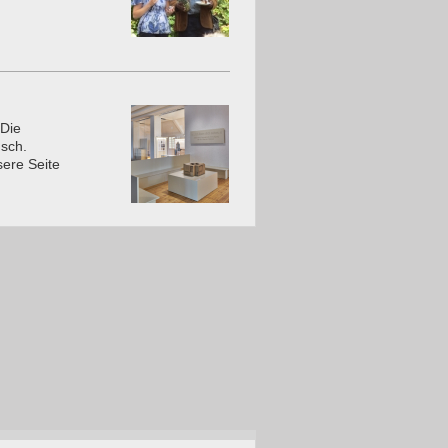
 Die
usch.
sere Seite