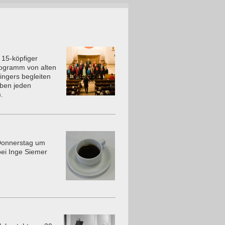
 15-köpfiger
Programm von alten
ingers begleiten
oben jeden
.
 Donnerstag um
bei Inge Siemer