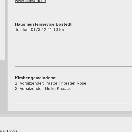
www.kitawerk.de
Hausmeisterservice Bostedt
Telefon: 0173 / 2 41 10 55
Kirchengemeinderat
1. Vorsitzender: Pastor Thorsten Rose
2. Vorsitzende: Heike Knaack
on zu Lübeck