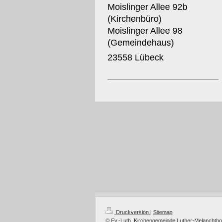
Moislinger Allee 92b
(Kirchenbüro)
Moislinger Allee 98
(Gemeindehaus)
23558 Lübeck
Druckversion
|
Sitemap
© Ev.-Luth. Kirchengemeinde Luther-Melanchth