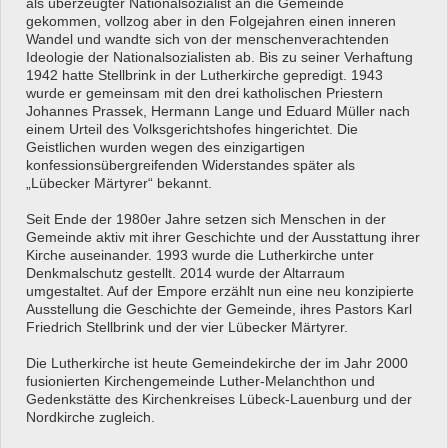
als überzeugter Nationalsozialist an die Gemeinde
gekommen, vollzog aber in den Folgejahren einen inneren
Wandel und wandte sich von der menschenverachtenden
Ideologie der Nationalsozialisten ab. Bis zu seiner Verhaftung
1942 hatte Stellbrink in der Lutherkirche gepredigt. 1943
wurde er gemeinsam mit den drei katholischen Priestern
Johannes Prassek, Hermann Lange und Eduard Müller nach
einem Urteil des Volksgerichtshofes hingerichtet. Die
Geistlichen wurden wegen des einzigartigen
konfessionsübergreifenden Widerstandes später als
„Lübecker Märtyrer“ bekannt.
Seit Ende der 1980er Jahre setzen sich Menschen in der
Gemeinde aktiv mit ihrer Geschichte und der Ausstattung ihrer
Kirche auseinander. 1993 wurde die Lutherkirche unter
Denkmalschutz gestellt. 2014 wurde der Altarraum
umgestaltet. Auf der Empore erzählt nun eine neu konzipierte
Ausstellung die Geschichte der Gemeinde, ihres Pastors Karl
Friedrich Stellbrink und der vier Lübecker Märtyrer.
Die Lutherkirche ist heute Gemeindekirche der im Jahr 2000
fusionierten Kirchengemeinde Luther-Melanchthon und
Gedenkstätte des Kirchenkreises Lübeck-Lauenburg und der
Nordkirche zugleich.